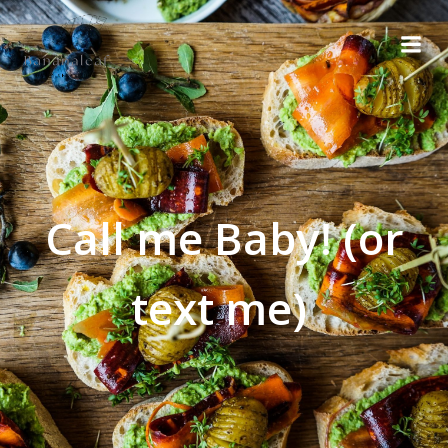
Springe
zum
Inhalt
Call me Baby! (or
text me)